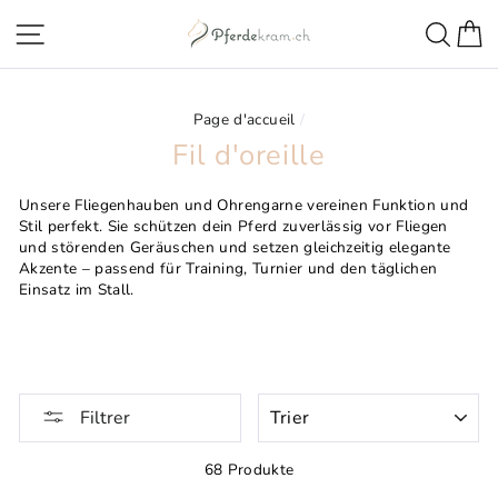
Aller
Navigation sur les pages
Rech
C
directement
au
contenu
Page d'accueil
/
Fil d'oreille
Unsere Fliegenhauben und Ohrengarne vereinen Funktion und
Stil perfekt. Sie schützen dein Pferd zuverlässig vor Fliegen
und störenden Geräuschen und setzen gleichzeitig elegante
Akzente – passend für Training, Turnier und den täglichen
Einsatz im Stall.
TRIER
Filtrer
68 Produkte