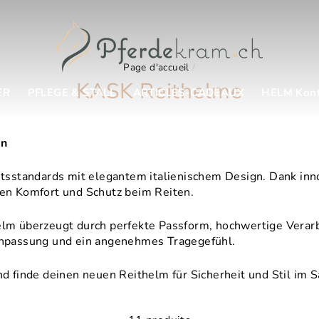
Page d'accueil
/
KASK Reithelme
ER
PFLEGE & STALL
ARTICLES-CADEAUX
HELM Konf
gn
tsstandards mit elegantem italienischem Design. Dank inno
en Komfort und Schutz beim Reiten.
helm überzeugt durch perfekte Passform, hochwertige Verarb
e Anpassung und ein angenehmes Tragegefühl.
d finde deinen neuen Reithelm für Sicherheit und Stil im Sa