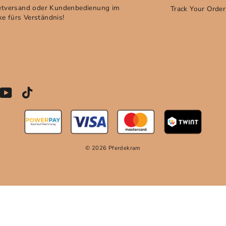
etversand oder Kundenbedienung im
Track Your Order
 fürs Verständnis!
N
stagram
YouTube
Vimeo
R
© 2026 Pferdekram