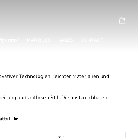
Chari
igurator
MARQUES
SALES
CONTACT
vativer Technologien, leichter Materialien und
eitung und zeitlosen Stil. Die austauschbaren
ttel. 🐎
TRIER