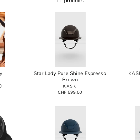
11 produits
y
Star Lady Pure Shine Espresso
KASK
Brown
0
KASK
CHF 599.00