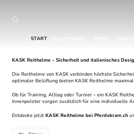
Aller
directement
au
Recherche
contenu
START
KOLLEKTIONEN
PFERD
CAVALI
KASK Reithelme – Sicherheit und italienisches Desi
Die Reithelme von
KASK
verbinden höchste Sicherhei
optimaler Belüftung bieten KASK Reithelme maximal
Ob für Training, Alltag oder Turnier – ein KASK Reit
Innenpolster sorgen zusätzlich für eine individuell
Entdecke jetzt
KASK Reithelme bei Pferdekram.ch
un