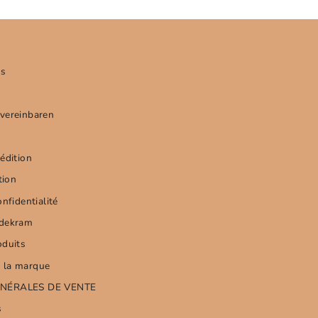
us
vereinbaren
édition
tion
nfidentialité
rdekram
oduits
 la marque
NÉRALES DE VENTE
s