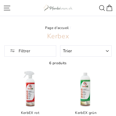
Aller
Navigation sur les pages
Rech
C
directement
au
contenu
Page d'accueil
/
Kerbex
TRIER
Filtrer
6 produits
KerbEX rot
KerbEX grün