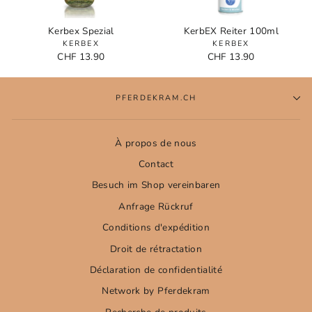
Kerbex Spezial
KerbEX Reiter 100ml
KERBEX
KERBEX
CHF 13.90
CHF 13.90
PFERDEKRAM.CH
À propos de nous
Contact
Besuch im Shop vereinbaren
Anfrage Rückruf
Conditions d'expédition
Droit de rétractation
Déclaration de confidentialité
Network by Pferdekram